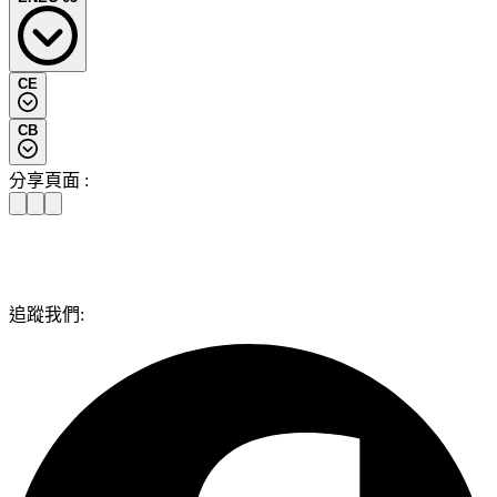
品認證計劃的工業和專業產品。根據該產品認證計劃，
內建立形象。
信賴，例如在低壓工業零組件及輸配電系統中的中高壓設備領
DEKRA德凱將根據與申請人之間達成的任何標準或技術規範
域。這些報告在終端用戶、公用事業、政府機構和顧問中得到
對任何這些產品進行認證。對於在供應鏈末端擁有順利的製造
了高度認可。DEKRA / KEMA品質測試證書表示該產品已經
ENEC是電氣產品的歐洲認證標誌，可讓產品進入歐盟、
CE
流程和客戶滿意度，完全符合規範至關重要，亦能縮短產品上
過相關IEC或EN標準規定的完整測試程序，並證明完全符合標
EFTA和許多東歐國家市場。目前以下產品屬於ENEC計劃：
市時間。
CE0344, CE0124, CE2140
準。
CB
照明器及相關組件、家用電器、安全變壓器、IT設備、耦合
CE 是指歐盟符合性（Conformité Européenne）。
此外，使用KEMA-KEUR標誌或DEKRA Seal代表您的產品和
器、連接設備、控件、開關、電容器、濾波器，及影音娛樂電
DEKRA具有多個公告機構編號（例如NB 0344、NB 0124、
CB認證方案是相關認證機構（CB）相互認可測試結果的第一
分享頁面 :
生產地點受到DEKRA德凱的定期監視。DEKRA德凱不僅可
子產品。
NB 2140），並在以下指令的範圍內提供測試、審核、檢查、
個也是唯一的全球體系。DEKRA德凱被IECEE認可為頒發CB
以進行一次性測試，還可以持續監控合格性。
認證和合格評定服務：
證書的國家認證機構（NCB），該證書為全球許多國家所認
可。DEKRA德凱在全球擁有多個CB測試實驗室，可在當地測
低電壓指令 (LVD)
試和發布CB測試報告。
電磁兼容指令 (EMC)
追蹤我們:
主動植入式醫療器材指令 (AIMDD)
醫療器材指令 (MDD)
體外診斷醫療器材指令 (IVDD)
玩具指令
ATEX指令（在具有潛在爆炸環境下使用的設備和保護
系統）
機械指令 (MD)