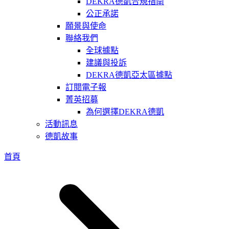
DEKRA德凱合規指南
公正承諾
願景與使命
聯絡我們
全球據點
建議與投訴
DEKRA德凱亞太區據點
訂閱電子報
菁英招募
為何選擇DEKRA德凱
活動訊息
德凱故事
首頁