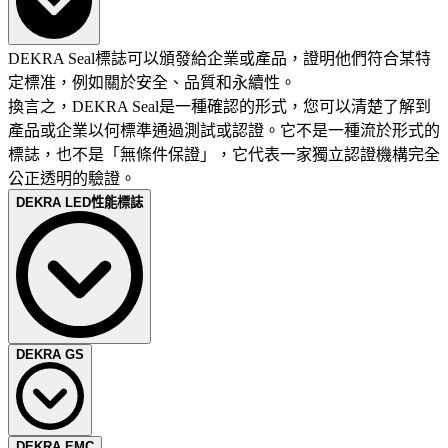
DEKRA Seal標誌可以頒發給企業或產品，證明他們符合某特
定標准，例如關於安全、品質和永續性。
換言之，DEKRA Seal是一種確認的形式，您可以清楚了解到
產品或企業以何標準通過測試或認證。它不是一種流於形式的
標誌，也不是「無條件保證」，它代表一家獨立認證機構完全
公正透明的驗證。
DEKRA LED性能標誌
DEKRA LED性能標誌是專為那些需要滿足更加嚴格的安全和
DEKRA GS
性能要求的產品設計的認證標誌；目的是為了在品質上區分高
品質的LED 燈泡、燈具與普通性能的燈具。在為高品質生產
商加速LED燈的市場應用的同時，也在節能減碳方面為消費者
您想將產品打入德國市場嗎？您想使產品具有德國式的可靠性
DEKRA EMC