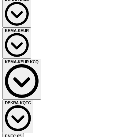
和環境帶來效益。
嗎？DEKRA德凱向您提供GS標誌認證。GS 是 Geprüfte
Sicherheit的首字母縮寫，是「安全」的意思，在歐洲德語系國
家是個值得信來認證標誌。GS認證標誌受到德國政府的監
管。
DEKRA德凱是歐盟EMC指令的公告認證機構和CB認證機
KEMA-KEUR
構，不僅可頒發 CE-EMC標誌，同時也可以頒發自己的
DEKRA-EMC標誌，以此來證明產品不僅通過型式測試，同
時也受到DEKRA德凱的年度監督審核。
此外，DEKRA德凱也可以頒發 CB-EMC 證書，以滿足國際互
KEMA-KEUR是產品的安全和品質標誌。使用KEMA-
KEMA-KEUR KCQ
認體系轉證的要求。同時，DEKRA德凱也可以提供美國 FCC
KEUR，您的產品和生產地點將受到DEKRA德凱的定期監
測試、加拿大IC、台灣NCC、日本VCCI，以及汽車的E4/e4
督。DEKRA德凱不僅可以進行一次性測試，還可以持續監控
測試等。
合格性。測試主要根據歐洲標準。KEMA-KEUR被全世界認
可。我們參加CENELEC（歐盟和EFTA國家）和IEC（全球）
以及標準化委員會，以確保您始終了解最新動態。
您的客戶希望確保產品品質。經過認證的品質系統可以給予客
DEKRA KQTC
我們可以提供CCA報告及KEMA-KEUR，以便您從CENELEC
戶一定程度的信心，但客戶仍對實際產品品質感到不安。常規
附屬的測試機構要求其他認證標誌，而無須重新測試。我們還
產品認證標誌需要的測試流程相當廣泛，因此昂貴而費時。
可以為您提供一份CB報告，您可以透過該報告從IECEE附屬
DEKRA德凱已為您的客戶找到答案：KEMA-KEUR KCQ彈
測試機構申請其他國家認證標誌。如果您已經擁有CB報告或
性認證計劃，非常適合具有相對較高損壞風險且不適合常規產
CCA報告，則可以透過申請KEMA-KEUR進一步在全球範圍
DEKRA / KEMA品質測試報告在全世界的產業中得到認可和
ENEC 05