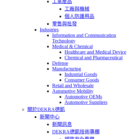
工業産品
工廠與機械
個人防護用品
零售與批發
Industries
Information and Communication
Technology
Medical & Chemical
Healthcare and Medical Device
Chemical and Pharmaceutical
Defense
Manufacturing
Industrial Goods
Consumer Goods
Retail and Wholesale
Automotive Mobility
Automotive OEMs
Automotive Suppliers
關於DEKRA德凱
新聞中心
新聞訊息
DEKRA德凱技術專欄