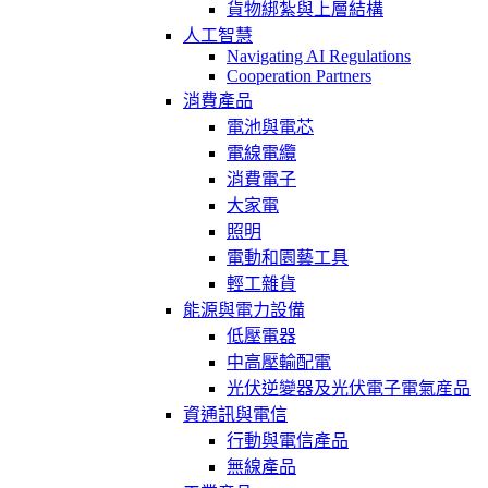
貨物綁紮與上層結構
人工智慧
Navigating AI Regulations
Cooperation Partners
消費產品
電池與電芯
電線電纜
消費電子
大家電
照明
電動和園藝工具
輕工雜貨
能源與電力設備
低壓電器
中高壓輸配電
光伏逆變器及光伏電子電氣産品
資通訊與電信
行動與電信產品
無線產品