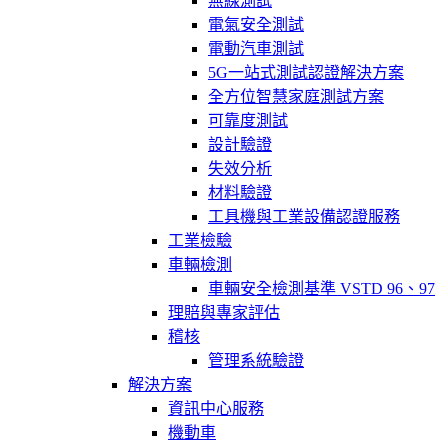
無線測試
電氣安全測試
電動汽車測試
5G一站式測試認證解決方案
全方位智慧家庭測試方案
可靠度測試
設計驗證
失效分析
材料驗證
工具機與工業設備認證服務
工業檢驗
車輛檢測
車輛安全檢測基準 VSTD 96、97
理賠與專家評估
稽核
管理系統驗證
解決方案
資訊中心服務
機動車