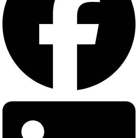
個人保護裝置(PPE)
噪音排放指令（戶外環境下使用，能産生噪聲發射的設
備）
電梯指令 (LD)
承壓設備指令(PED)
移動式承壓設備指令 (TPED)
簡單壓力容器指令 （SPVD）
軌道交通系統互聯互通指令
建材法規（CPR）