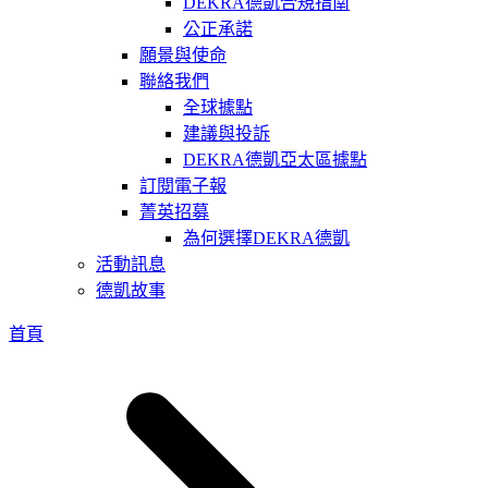
DEKRA德凱合規指南
公正承諾
願景與使命
聯絡我們
全球據點
建議與投訴
DEKRA德凱亞太區據點
訂閱電子報
菁英招募
為何選擇DEKRA德凱
活動訊息
德凱故事
首頁