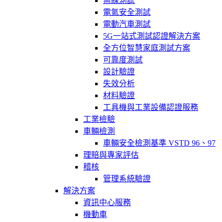
無線測試
電氣安全測試
電動汽車測試
5G一站式測試認證解決方案
全方位智慧家庭測試方案
可靠度測試
設計驗證
失效分析
材料驗證
工具機與工業設備認證服務
工業檢驗
車輛檢測
車輛安全檢測基準 VSTD 96、97
理賠與專家評估
稽核
管理系統驗證
解決方案
資訊中心服務
機動車