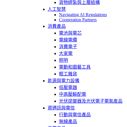
貨物綁紮與上層結構
人工智慧
Navigating AI Regulations
Cooperation Partners
消費產品
電池與電芯
電線電纜
消費電子
大家電
照明
電動和園藝工具
輕工雜貨
能源與電力設備
低壓電器
中高壓輸配電
光伏逆變器及光伏電子電氣産品
資通訊與電信
行動與電信產品
無線產品