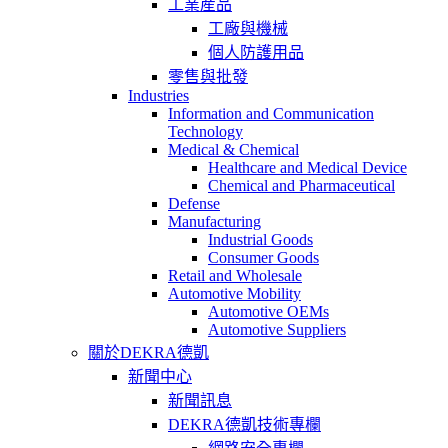
工業産品
工廠與機械
個人防護用品
零售與批發
Industries
Information and Communication
Technology
Medical & Chemical
Healthcare and Medical Device
Chemical and Pharmaceutical
Defense
Manufacturing
Industrial Goods
Consumer Goods
Retail and Wholesale
Automotive Mobility
Automotive OEMs
Automotive Suppliers
關於DEKRA德凱
新聞中心
新聞訊息
DEKRA德凱技術專欄