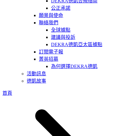
DEKRA德凱合規指南
公正承諾
願景與使命
聯絡我們
全球據點
建議與投訴
DEKRA德凱亞太區據點
訂閱電子報
菁英招募
為何選擇DEKRA德凱
活動訊息
德凱故事
首頁