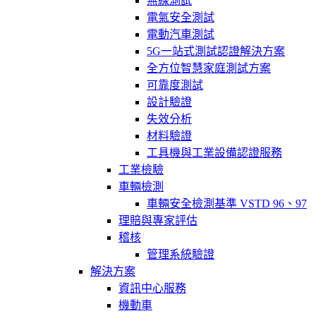
無線測試
電氣安全測試
電動汽車測試
5G一站式測試認證解決方案
全方位智慧家庭測試方案
可靠度測試
設計驗證
失效分析
材料驗證
工具機與工業設備認證服務
工業檢驗
車輛檢測
車輛安全檢測基準 VSTD 96、97
理賠與專家評估
稽核
管理系統驗證
解決方案
資訊中心服務
機動車