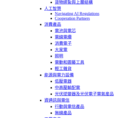
貨物綁紮與上層結構
人工智慧
Navigating AI Regulations
Cooperation Partners
消費產品
電池與電芯
電線電纜
消費電子
大家電
照明
電動和園藝工具
輕工雜貨
能源與電力設備
低壓電器
中高壓輸配電
光伏逆變器及光伏電子電氣産品
資通訊與電信
行動與電信產品
無線產品