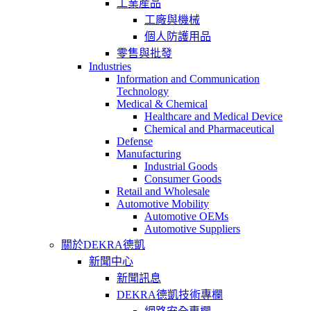
工業産品
工廠與機械
個人防護用品
零售與批發
Industries
Information and Communication
Technology
Medical & Chemical
Healthcare and Medical Device
Chemical and Pharmaceutical
Defense
Manufacturing
Industrial Goods
Consumer Goods
Retail and Wholesale
Automotive Mobility
Automotive OEMs
Automotive Suppliers
關於DEKRA德凱
新聞中心
新聞訊息
DEKRA德凱技術專欄