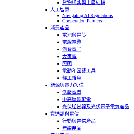
貨物綁紮與上層結構
人工智慧
Navigating AI Regulations
Cooperation Partners
消費產品
電池與電芯
電線電纜
消費電子
大家電
照明
電動和園藝工具
輕工雜貨
能源與電力設備
低壓電器
中高壓輸配電
光伏逆變器及光伏電子電氣産品
資通訊與電信
行動與電信產品
無線產品