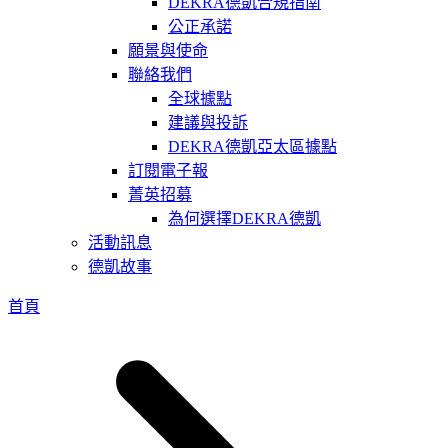
DEKRA德凱合規指南
公正承諾
願景與使命
聯絡我們
全球據點
建議與投訴
DEKRA德凱亞太區據點
訂閱電子報
菁英招募
為何選擇DEKRA德凱
活動訊息
德凱故事
首頁