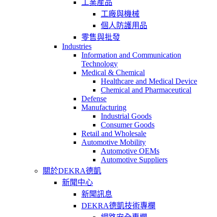
工業産品
工廠與機械
個人防護用品
零售與批發
Industries
Information and Communication
Technology
Medical & Chemical
Healthcare and Medical Device
Chemical and Pharmaceutical
Defense
Manufacturing
Industrial Goods
Consumer Goods
Retail and Wholesale
Automotive Mobility
Automotive OEMs
Automotive Suppliers
關於DEKRA德凱
新聞中心
新聞訊息
DEKRA德凱技術專欄