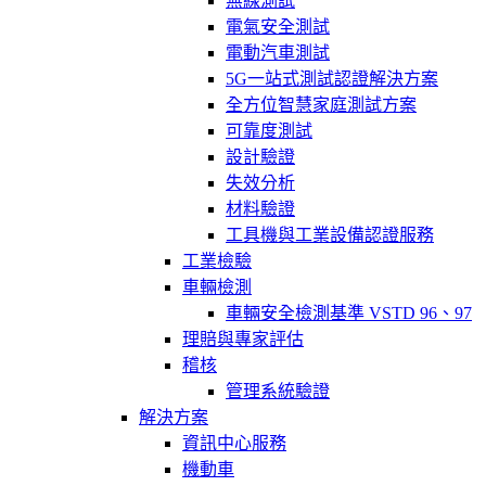
無線測試
電氣安全測試
電動汽車測試
5G一站式測試認證解決方案
全方位智慧家庭測試方案
可靠度測試
設計驗證
失效分析
材料驗證
工具機與工業設備認證服務
工業檢驗
車輛檢測
車輛安全檢測基準 VSTD 96、97
理賠與專家評估
稽核
管理系統驗證
解決方案
資訊中心服務
機動車