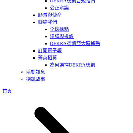
DEKRA德凱合規指南
公正承諾
願景與使命
聯絡我們
全球據點
建議與投訴
DEKRA德凱亞太區據點
訂閱電子報
菁英招募
為何選擇DEKRA德凱
活動訊息
德凱故事
首頁