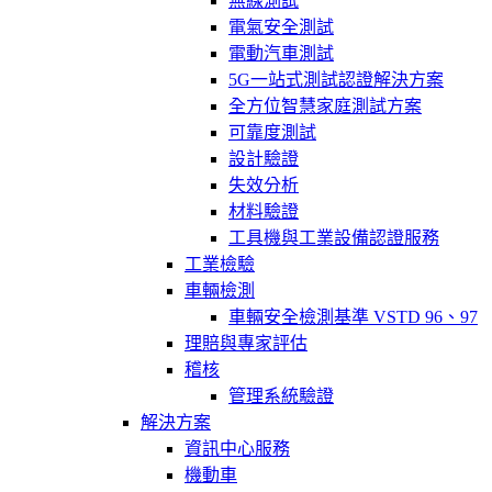
無線測試
電氣安全測試
電動汽車測試
5G一站式測試認證解決方案
全方位智慧家庭測試方案
可靠度測試
設計驗證
失效分析
材料驗證
工具機與工業設備認證服務
工業檢驗
車輛檢測
車輛安全檢測基準 VSTD 96、97
理賠與專家評估
稽核
管理系統驗證
解決方案
資訊中心服務
機動車