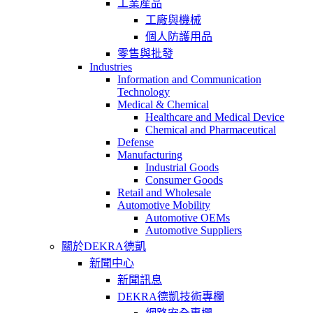
工業産品
工廠與機械
個人防護用品
零售與批發
Industries
Information and Communication
Technology
Medical & Chemical
Healthcare and Medical Device
Chemical and Pharmaceutical
Defense
Manufacturing
Industrial Goods
Consumer Goods
Retail and Wholesale
Automotive Mobility
Automotive OEMs
Automotive Suppliers
關於DEKRA德凱
新聞中心
新聞訊息
DEKRA德凱技術專欄