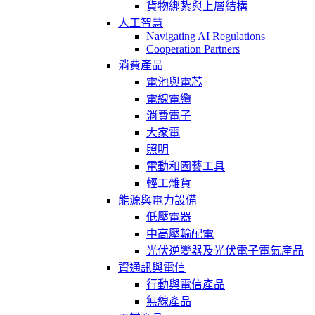
貨物綁紮與上層結構
人工智慧
Navigating AI Regulations
Cooperation Partners
消費產品
電池與電芯
電線電纜
消費電子
大家電
照明
電動和園藝工具
輕工雜貨
能源與電力設備
低壓電器
中高壓輸配電
光伏逆變器及光伏電子電氣産品
資通訊與電信
行動與電信產品
無線產品