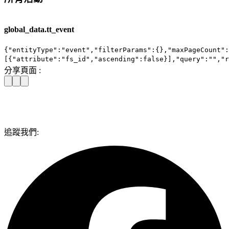
global_data.tt_event
{"entityType":"event","filterParams":{},"maxPageCount":
[{"attribute":"fs_id","ascending":false}],"query":"","r
分享頁面 :
追蹤我們: