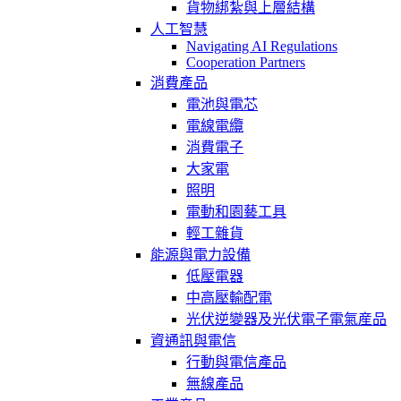
貨物綁紮與上層結構
人工智慧
Navigating AI Regulations
Cooperation Partners
消費產品
電池與電芯
電線電纜
消費電子
大家電
照明
電動和園藝工具
輕工雜貨
能源與電力設備
低壓電器
中高壓輸配電
光伏逆變器及光伏電子電氣産品
資通訊與電信
行動與電信產品
無線產品