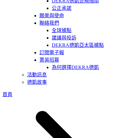
DEKRA德凱合規指南
公正承諾
願景與使命
聯絡我們
全球據點
建議與投訴
DEKRA德凱亞太區據點
訂閱電子報
菁英招募
為何選擇DEKRA德凱
活動訊息
德凱故事
首頁