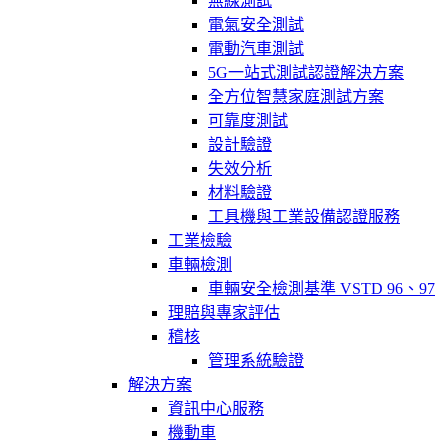
無線測試
電氣安全測試
電動汽車測試
5G一站式測試認證解決方案
全方位智慧家庭測試方案
可靠度測試
設計驗證
失效分析
材料驗證
工具機與工業設備認證服務
工業檢驗
車輛檢測
車輛安全檢測基準 VSTD 96、97
理賠與專家評估
稽核
管理系統驗證
解決方案
資訊中心服務
機動車