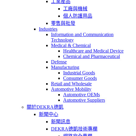
工業産品
工廠與機械
個人防護用品
零售與批發
Industries
Information and Communication
Technology
Medical & Chemical
Healthcare and Medical Device
Chemical and Pharmaceutical
Defense
Manufacturing
Industrial Goods
Consumer Goods
Retail and Wholesale
Automotive Mobility
Automotive OEMs
Automotive Suppliers
關於DEKRA德凱
新聞中心
新聞訊息
DEKRA德凱技術專欄