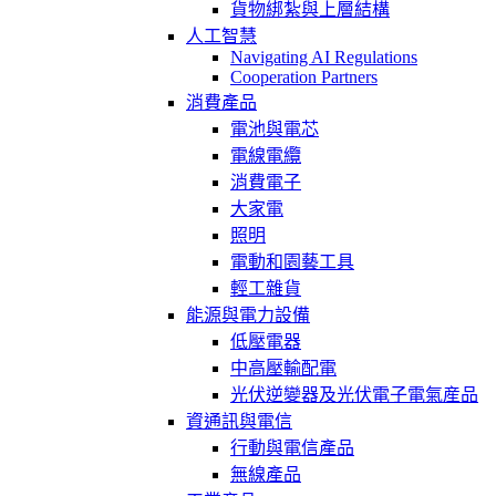
貨物綁紮與上層結構
人工智慧
Navigating AI Regulations
Cooperation Partners
消費產品
電池與電芯
電線電纜
消費電子
大家電
照明
電動和園藝工具
輕工雜貨
能源與電力設備
低壓電器
中高壓輸配電
光伏逆變器及光伏電子電氣産品
資通訊與電信
行動與電信產品
無線產品