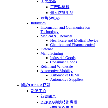
工業産品
工廠與機械
個人防護用品
零售與批發
Industries
Information and Communication
Technology
Medical & Chemical
Healthcare and Medical Device
Chemical and Pharmaceutical
Defense
Manufacturing
Industrial Goods
Consumer Goods
Retail and Wholesale
Automotive Mobility
Automotive OEMs
Automotive Suppliers
關於DEKRA德凱
新聞中心
新聞訊息
DEKRA德凱技術專欄