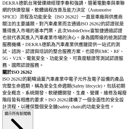
DEKRA德凱台灣營運總經理李春和強調，隨著電動車與車聯
網的快速發展，軟體過程改善及能力決定（Automotive
SPICE）流程及功能安全（ISO 26262）一直是車廠與供應商
關注的主要議題，對汽車產業而言通過ISO 26262的認證就是
獲得進入市場的基本門票，此次MobileDrive富智捷通過認證
也就代表其進入汽車產業市場的決心。身為國際級的檢測認證
服務機構，DEKRA德凱為汽車產業供應鏈提供一站式的測
試、諮詢、認證與培訓的整合服務方案，也提供EMC、RF、
5G、V2X、電氣安全、功能安全、可靠度驗證等測試認證服
務、國際認證服務。
關於ISO 26262
ISO 26262的範疇涵蓋汽車產業中電子元件及電子設備的產品
完整生命週期，稱為安全生命週期(Safety lifecycle)，包括初期
安全概念、系統開發、軟硬體開發、生產、營運、維修及報廢
階段皆有相應的要求。ISO 26262建構了一個全面性的安全設
計流程，以確保整個安全鏈(safety chain)的功能安全性。
顯示所有新聞稿