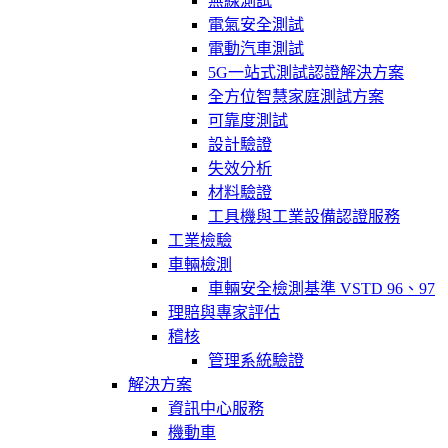
無線測試
電氣安全測試
電動汽車測試
5G一站式測試認證解決方案
全方位智慧家庭測試方案
可靠度測試
設計驗證
失效分析
材料驗證
工具機與工業設備認證服務
工業檢驗
車輛檢測
車輛安全檢測基準 VSTD 96、97
理賠與專家評估
稽核
管理系統驗證
解決方案
資訊中心服務
機動車