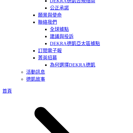
DEKRA德凱合規指南
公正承諾
願景與使命
聯絡我們
全球據點
建議與投訴
DEKRA德凱亞太區據點
訂閱電子報
菁英招募
為何選擇DEKRA德凱
活動訊息
德凱故事
首頁