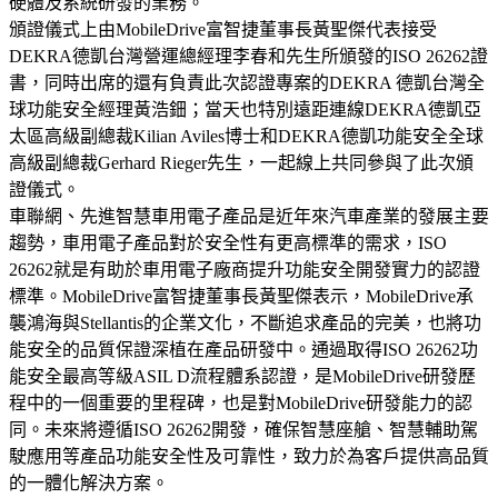
硬體及系統研發的業務。
頒證儀式上由MobileDrive富智捷董事長黃聖傑代表接受
DEKRA德凱台灣營運總經理李春和先生所頒發的ISO 26262證
書，同時出席的還有負責此次認證專案的DEKRA 德凱台灣全
球功能安全經理黃浩鈿；當天也特別遠距連線DEKRA德凱亞
太區高級副總裁Kilian Aviles博士和DEKRA德凱功能安全全球
高級副總裁Gerhard Rieger先生，一起線上共同參與了此次頒
證儀式。
車聯網、先進智慧車用電子產品是近年來汽車產業的發展主要
趨勢，車用電子產品對於安全性有更高標準的需求，ISO
26262就是有助於車用電子廠商提升功能安全開發實力的認證
標準。MobileDrive富智捷董事長黃聖傑表示，MobileDrive承
襲鴻海與Stellantis的企業文化，不斷追求產品的完美，也將功
能安全的品質保證深植在產品研發中。通過取得ISO 26262功
能安全最高等級ASIL D流程體系認證，是MobileDrive研發歷
程中的一個重要的里程碑，也是對MobileDrive研發能力的認
同。未來將遵循ISO 26262開發，確保智慧座艙、智慧輔助駕
駛應用等產品功能安全性及可靠性，致力於為客戶提供高品質
的一體化解決方案。