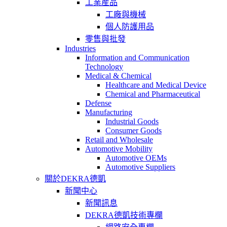
工業産品
工廠與機械
個人防護用品
零售與批發
Industries
Information and Communication
Technology
Medical & Chemical
Healthcare and Medical Device
Chemical and Pharmaceutical
Defense
Manufacturing
Industrial Goods
Consumer Goods
Retail and Wholesale
Automotive Mobility
Automotive OEMs
Automotive Suppliers
關於DEKRA德凱
新聞中心
新聞訊息
DEKRA德凱技術專欄