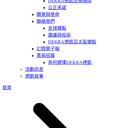
DEKRA德凱合規指南
公正承諾
願景與使命
聯絡我們
全球據點
建議與投訴
DEKRA德凱亞太區據點
訂閱電子報
菁英招募
為何選擇DEKRA德凱
活動訊息
德凱故事
首頁