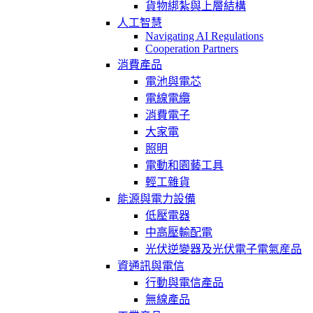
貨物綁紮與上層結構
人工智慧
Navigating AI Regulations
Cooperation Partners
消費產品
電池與電芯
電線電纜
消費電子
大家電
照明
電動和園藝工具
輕工雜貨
能源與電力設備
低壓電器
中高壓輸配電
光伏逆變器及光伏電子電氣産品
資通訊與電信
行動與電信產品
無線產品