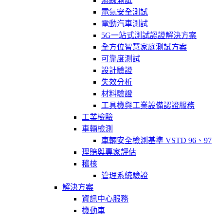
無線測試
電氣安全測試
電動汽車測試
5G一站式測試認證解決方案
全方位智慧家庭測試方案
可靠度測試
設計驗證
失效分析
材料驗證
工具機與工業設備認證服務
工業檢驗
車輛檢測
車輛安全檢測基準 VSTD 96、97
理賠與專家評估
稽核
管理系統驗證
解決方案
資訊中心服務
機動車