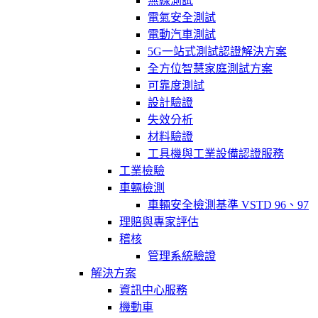
無線測試
電氣安全測試
電動汽車測試
5G一站式測試認證解決方案
全方位智慧家庭測試方案
可靠度測試
設計驗證
失效分析
材料驗證
工具機與工業設備認證服務
工業檢驗
車輛檢測
車輛安全檢測基準 VSTD 96、97
理賠與專家評估
稽核
管理系統驗證
解決方案
資訊中心服務
機動車