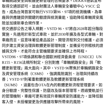
車輛網路安全與軟體更新管理的合規要求。DEKRA德凱宣布
取得交通部認可，並由財團法人車輛安全審驗中心 VSCC 公
告，成為台灣首家可執行VSTD第96、97項的檢測機構，為車
廠與供應鏈提供關鍵的驗證與檢測量能，協助降低車輛資安風
險並加速新車合規作業。
依交通部公告之導入規劃，VSTD 96、97將自2028年起分階段
實施，先適用於新型式車款，並於2030年擴及各型式車輛。對
車廠而言，這意味著從產品設計、開發流程到交付維護，必須
同步建立資安治理與軟體更新管理制度，並備妥可供稽核的證
據與文件，才能符合主管機關要求並確保上市時程。
VSTD96、97項係調和聯合國歐洲經濟委員會（UNECE）UN
R155、R156法規所制定，分別對應「車輛網路安全」與「軟
體更新管理」兩大面向。其中，VSTD 96聚焦於車輛網路安全
及資安管理系統（CSMS），強調風險識別、治理與持續改
善；VSTD 97則著重軟體更新及軟體更新管理系統
（SUMS），涵蓋包含OTA在內的軟體更新流程管理要求，如
身分驗證、完整性保護、防竄改及版本管理等。透過雙軌並行
的管理機制，車廠可更有效提升車輛資安防護能力，並降低駭
客入侵、未授權變更及供應鏈攻擊所帶來的風險。