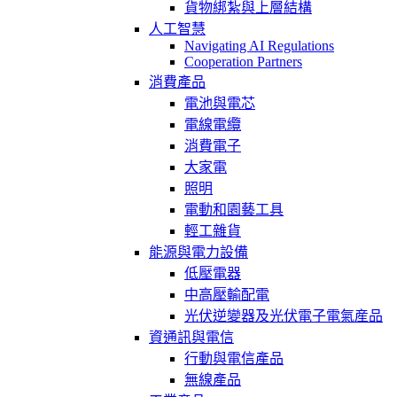
貨物綁紮與上層結構
人工智慧
Navigating AI Regulations
Cooperation Partners
消費產品
電池與電芯
電線電纜
消費電子
大家電
照明
電動和園藝工具
輕工雜貨
能源與電力設備
低壓電器
中高壓輸配電
光伏逆變器及光伏電子電氣産品
資通訊與電信
行動與電信產品
無線產品