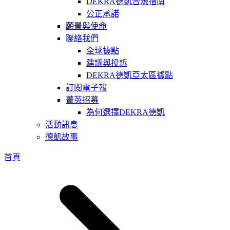
DEKRA德凱合規指南
公正承諾
願景與使命
聯絡我們
全球據點
建議與投訴
DEKRA德凱亞太區據點
訂閱電子報
菁英招募
為何選擇DEKRA德凱
活動訊息
德凱故事
首頁