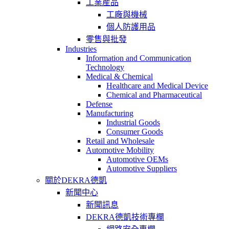
工業産品
工廠與機械
個人防護用品
零售與批發
Industries
Information and Communication
Technology
Medical & Chemical
Healthcare and Medical Device
Chemical and Pharmaceutical
Defense
Manufacturing
Industrial Goods
Consumer Goods
Retail and Wholesale
Automotive Mobility
Automotive OEMs
Automotive Suppliers
關於DEKRA德凱
新聞中心
新聞訊息
DEKRA德凱技術專欄