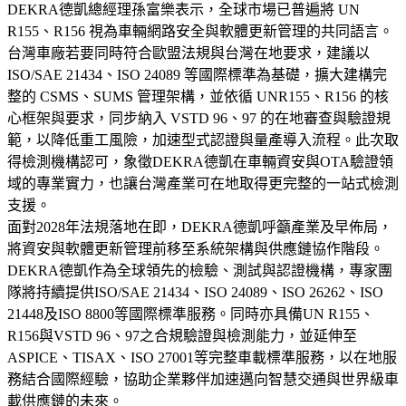
DEKRA德凱總經理孫富樂表示，全球市場已普遍將 UN
R155、R156 視為車輛網路安全與軟體更新管理的共同語言。
台灣車廠若要同時符合歐盟法規與台灣在地要求，建議以
ISO/SAE 21434、ISO 24089 等國際標準為基礎，擴大建構完
整的 CSMS、SUMS 管理架構，並依循 UNR155、R156 的核
心框架與要求，同步納入 VSTD 96、97 的在地審查與驗證規
範，以降低重工風險，加速型式認證與量產導入流程。此次取
得檢測機構認可，象徵DEKRA德凱在車輛資安與OTA驗證領
域的專業實力，也讓台灣產業可在地取得更完整的一站式檢測
支援。
面對2028年法規落地在即，DEKRA德凱呼籲產業及早佈局，
將資安與軟體更新管理前移至系統架構與供應鏈協作階段。
DEKRA德凱作為全球領先的檢驗、測試與認證機構，專家團
隊將持續提供ISO/SAE 21434、ISO 24089、ISO 26262、ISO
21448及ISO 8800等國際標準服務。同時亦具備UN R155、
R156與VSTD 96、97之合規驗證與檢測能力，並延伸至
ASPICE、TISAX、ISO 27001等完整車載標準服務，以在地服
務結合國際經驗，協助企業夥伴加速邁向智慧交通與世界級車
載供應鏈的未來。