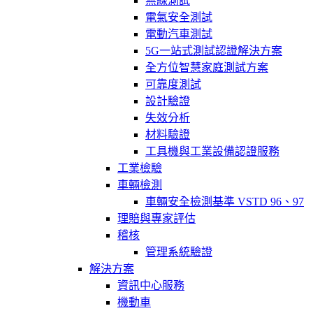
無線測試
電氣安全測試
電動汽車測試
5G一站式測試認證解決方案
全方位智慧家庭測試方案
可靠度測試
設計驗證
失效分析
材料驗證
工具機與工業設備認證服務
工業檢驗
車輛檢測
車輛安全檢測基準 VSTD 96、97
理賠與專家評估
稽核
管理系統驗證
解決方案
資訊中心服務
機動車