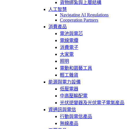
貨物綁紮與上層結構
人工智慧
Navigating AI Regulations
Cooperation Partners
消費產品
電池與電芯
電線電纜
消費電子
大家電
照明
電動和園藝工具
輕工雜貨
能源與電力設備
低壓電器
中高壓輸配電
光伏逆變器及光伏電子電氣産品
資通訊與電信
行動與電信產品
無線產品