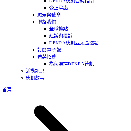
DEKRA德凱合規指南
公正承諾
願景與使命
聯絡我們
全球據點
建議與投訴
DEKRA德凱亞太區據點
訂閱電子報
菁英招募
為何選擇DEKRA德凱
活動訊息
德凱故事
首頁