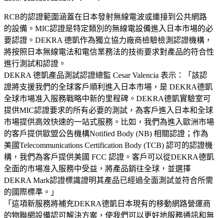
RCB的認證範圍涵蓋在日本發射無線電波或連接到公共網路
的設備。MIC認證是特定類別的無線電設備進入日本市場的必
要認證。DEKRA 德凱作為獨立協力廠商檢驗檢測認證機構，
將按照日本無線電法和電信業務法的技術要求對產品的符合性
進行測試和認證。
DEKRA 德凱產品測試認證總監 Cesar Valencia 表示：「該認
證將支援我們的全球客戶順利進入日本市場，是 DEKRA德凱
全球市場准入服務戰略中新的里程碑。DEKRA德凱實驗室可
提供MIC認證要求的所有必要的測試，為客戶進入日本和全球
市場提供高效快速的一站式服務。比如，我們為進入歐洲市場
的客戶提供歐盟公告機構Notified Body (NB) 相關認證；作為
美國Telecommunications Certification Body (TCB) 認可的認證機
構，我們為客戶提供美國 FCC 認證。客戶可以從DEKRA德凱
全面的市場准入服務中受益，將產品銷往全球，並選擇
DEKRA Mark認證標識證明其產品已經過全面測試並符合所需
的國際標準。」
「這項新服務將補充DEKRA德凱日本現有的移動網路營運商
的物聯網設備認可解決方案，使我們可以更好地服務通訊和無