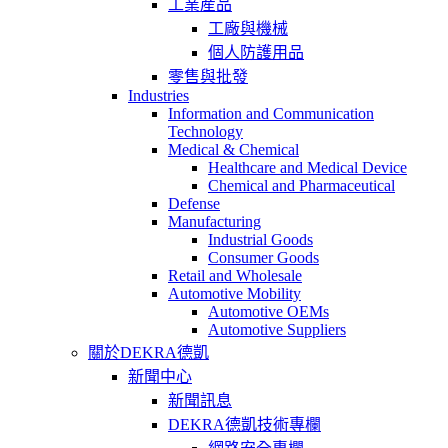
工業産品
工廠與機械
個人防護用品
零售與批發
Industries
Information and Communication
Technology
Medical & Chemical
Healthcare and Medical Device
Chemical and Pharmaceutical
Defense
Manufacturing
Industrial Goods
Consumer Goods
Retail and Wholesale
Automotive Mobility
Automotive OEMs
Automotive Suppliers
關於DEKRA德凱
新聞中心
新聞訊息
DEKRA德凱技術專欄