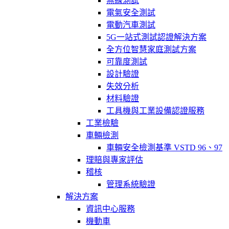
無線測試
電氣安全測試
電動汽車測試
5G一站式測試認證解決方案
全方位智慧家庭測試方案
可靠度測試
設計驗證
失效分析
材料驗證
工具機與工業設備認證服務
工業檢驗
車輛檢測
車輛安全檢測基準 VSTD 96、97
理賠與專家評估
稽核
管理系統驗證
解決方案
資訊中心服務
機動車