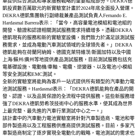
車提供綜合測試和專家服務戰略的重要組成部分。DEKRA德
凱投資數百萬歐元的新實驗室計畫於2024年底全面投入營運。
DEKRA德凱集團執行副總裁兼產品測試負責人Fernando E.
Hardasmal Barrera表示：「當今，高容量電池模組和電池組的
開發、驗證和認證相關測試服務需求持續增多。憑藉DEKRA
德凱現有的服務和新的實驗室設備，我們致力於滿足該測試服
務需求，並成為電動汽車測試領域的全球領先者。」DEKRA
德凱能夠在荷蘭阿納姆、德國克萊特維茨/斯圖加特以及中國
上海/蘇州/廣州等地提供產品測試服務，目前測試服務包括充
電基礎設施、電動機/車軸、電纜、逆變器、以及電池/小模組
等安全測試和EMC測試。
全新的實驗室將能夠為客戶一站式提供所有類型的汽車動力電
池測試服務。Hardasmal表示：「DEKRA德凱能夠在產品的開
發、認證、以及品質保證的全流程中提供服務。這些新服務增
強了DEKRA德凱勞希茨技術中心的服務水準，使其成為世界
上最完整、最先進的汽車行業測試中心之一。」
該計畫中的汽車動力電池實驗室將針對汽車製造商、電池和零
部件製造商以及工程服務供應商提供測試服務。目前，多家汽
車製造商制定了逐步實現全電動化的戰略，電池測試的需求也