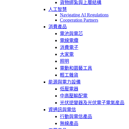
貨物綁紮與上層結構
人工智慧
Navigating AI Regulations
Cooperation Partners
消費產品
電池與電芯
電線電纜
消費電子
大家電
照明
電動和園藝工具
輕工雜貨
能源與電力設備
低壓電器
中高壓輸配電
光伏逆變器及光伏電子電氣産品
資通訊與電信
行動與電信產品
無線產品