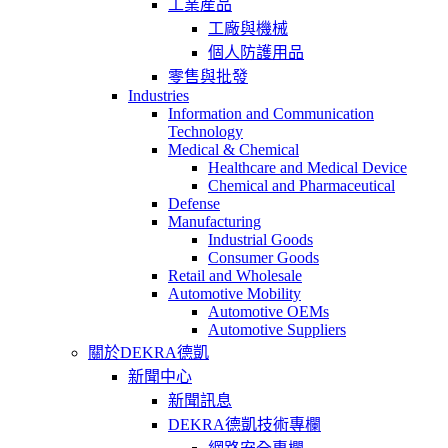
工業産品
工廠與機械
個人防護用品
零售與批發
Industries
Information and Communication
Technology
Medical & Chemical
Healthcare and Medical Device
Chemical and Pharmaceutical
Defense
Manufacturing
Industrial Goods
Consumer Goods
Retail and Wholesale
Automotive Mobility
Automotive OEMs
Automotive Suppliers
關於DEKRA德凱
新聞中心
新聞訊息
DEKRA德凱技術專欄