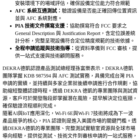
安裝環境下的場域評估，確保設備定位能力符合規範
AFC 系統互通測試：
驗證設備是否能正確回傳位置資訊
並與 AFC 系統對應。
PIA 技術文件撰寫支援：
協助撰寫符合 FCC 要求之
General Description 與 Justification Report，含定位誤差統
計分析，完整呈現設備符合定位精度規範的技術依據。
全程申請追蹤與技術指導：
從資料準備到 FCC 審核，提
供一站式支援與技術顧問服務。
DEKRA德凱認證產品測試總經理孫富樂表示，DEKRA德凱
團隊掌握 KDB 987594 與 AFC 測試實務，具備完成台灣 PIA
申請的實績，並持續與多家企業就後續申請進行合作規劃，協
助縮短整體認證時程。透過 DEKRA 德凱的專業團隊與測試資
源，客戶可於開發階段即掌握潛在風險，提早解決定位瓶頸，
確保驗證流程順利完成。
隨著AI與IoT應用深化，Wi-Fi 6E與Wi-Fi 7技術將成為下一波
產品競爭的核心，PIA 認證則是進入美國市場的關鍵門檻。透
過DEKRA德凱的專業團隊、完整測試實驗室資源與全球市場
導向經驗，提供從測試、技術文件到審核申請的一站式服務，