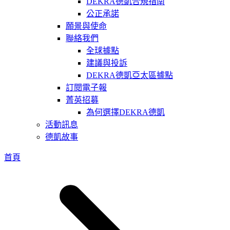
DEKRA德凱合規指南
公正承諾
願景與使命
聯絡我們
全球據點
建議與投訴
DEKRA德凱亞太區據點
訂閱電子報
菁英招募
為何選擇DEKRA德凱
活動訊息
德凱故事
首頁