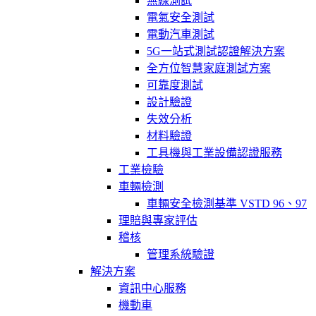
無線測試
電氣安全測試
電動汽車測試
5G一站式測試認證解決方案
全方位智慧家庭測試方案
可靠度測試
設計驗證
失效分析
材料驗證
工具機與工業設備認證服務
工業檢驗
車輛檢測
車輛安全檢測基準 VSTD 96、97
理賠與專家評估
稽核
管理系統驗證
解決方案
資訊中心服務
機動車