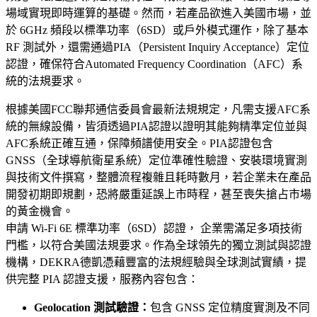
場域實現即時運算的基礎。然而，若產品欲進入美國市場，並
於 6GHz 頻段以標準功率（6SD）或戶外模式運作，除了基本
RF 測試外，還需通過PIA（Persistent Inquiry Acceptance）定位
認證，確保符合Automated Frequency Coordination（AFC）系
統的法規要求。
根據美國FCC聯邦通信委員會最新法規規定，凡需支援AFC系
統的無線設備，皆須透過PIA認證以證明其能夠精準定位並與
AFC系統正確互通，保障頻譜使用安全。PIA認證包含
GNSS（全球導航衛星系統）定位準確性驗證、安裝環境實測
與技術文件撰寫，整體流程複雜且耗時數月，若企業未在產品
開發初期即規劃，恐將嚴重延誤上市時程，甚至喪失搶占市場
的黃金機會。
申請 Wi-Fi 6E 標準功率（6SD）認證， 企業需滿足多項技術
門檻，以符合美國法規要求。作為全球領先的獨立測試與認證
機構，DEKRA德凱憑藉豐富的法規經驗與全球測試實績，提
供完整 PIA 認證支援，服務內容包含：
Geolocation 測試驗證：
包含 GNSS 定位精度實測及不同