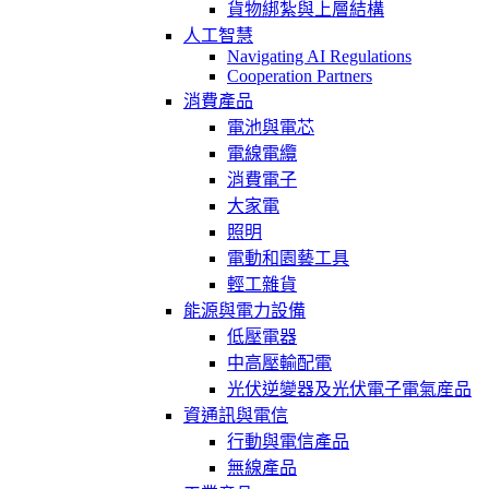
貨物綁紮與上層結構
人工智慧
Navigating AI Regulations
Cooperation Partners
消費產品
電池與電芯
電線電纜
消費電子
大家電
照明
電動和園藝工具
輕工雜貨
能源與電力設備
低壓電器
中高壓輸配電
光伏逆變器及光伏電子電氣産品
資通訊與電信
行動與電信產品
無線產品