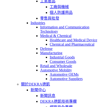
工業産品
工廠與機械
個人防護用品
零售與批發
Industries
Information and Communication
Technology
Medical & Chemical
Healthcare and Medical Device
Chemical and Pharmaceutical
Defense
Manufacturing
Industrial Goods
Consumer Goods
Retail and Wholesale
Automotive Mobility
Automotive OEMs
Automotive Suppliers
關於DEKRA德凱
新聞中心
新聞訊息
DEKRA德凱技術專欄