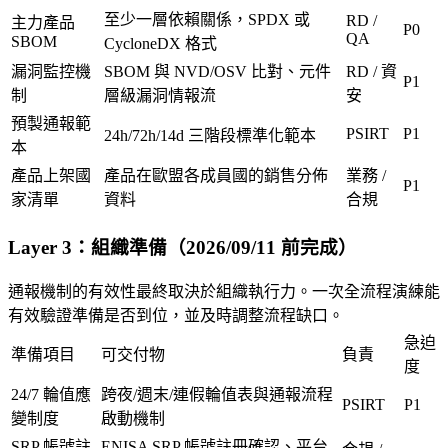
至少一層依賴關係，SPDX 或
RD /
主力產品
P0
QA
SBOM
CycloneDX 格式
漏洞監控機
SBOM 與 NVD/OSV 比對、元件
RD / 資
P1
制
層級漏洞情報流
安
預製通報範
PSIRT
P1
24h/72h/14d 三階段標準化範本
本
產品上架國
產品在歐盟各成員國的銷售分佈
業務 /
P1
家清單
資料
合規
Layer 3：組織準備（2026/09/11 前完成）
通報機制的有效性最終取決於組織執行力。一次全流程演練能
有效驗證準備是否到位，並及時調整流程缺口。
急迫
準備項目
可交付物
負責
度
24/7 輪值應
跨夜/週末/連假輪值表與通報流程
PSIRT
P1
變制度
啟動機制
SRP 帳號註
ENISA SRP 帳號註冊確認、平台