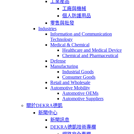
工業産品
工廠與機械
個人防護用品
零售與批發
Industries
Information and Communication
Technology
Medical & Chemical
Healthcare and Medical Device
Chemical and Pharmaceutical
Defense
Manufacturing
Industrial Goods
Consumer Goods
Retail and Wholesale
Automotive Mobility
Automotive OEMs
Automotive Suppliers
關於DEKRA德凱
新聞中心
新聞訊息
DEKRA德凱技術專欄