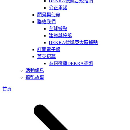
DEKRA德凱合規指南
公正承諾
願景與使命
聯絡我們
全球據點
建議與投訴
DEKRA德凱亞太區據點
訂閱電子報
菁英招募
為何選擇DEKRA德凱
活動訊息
德凱故事
首頁