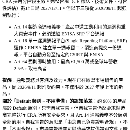
CRA 採用分階段生效。完整合規（CE 標誌、技術文件、符合
性評估）截止日是 2027/12/11。但以下三項從 2026/09/11 起強
制執行：
Art. 14 製造商通報義務：產品中遭主動利用的漏洞與重
大資安事件，必須透過 ENISA SRP 平台通報
Art. 16 單一漏洞通報平台(Single Reporting Platform, SRP)
運作：ENISA 建立單一通報窗口，製造商提交一份通
報，平台自動分發至指定的CSIRT 與 ENISA
Art. 64 罰則即時適用：最高 €1,500 萬或全球年營收
2.5%，取較高者
提醒
：通報義務具有溯及效力。現在已在歐盟市場銷售的產
品，從 2026/9/11 起均受約束。不僅限於 2027 年後上市的新
品。
關於「Default 類別 = 不用準備」的認知落差
：約 90% 的產品
屬於 Default 類別，只需自我宣告。但自我宣告仍然要求製造
商完整執行 CRA 所有安全要求，且 Art. 14 通報義務不分類別
全部適用。自我宣告的意思是「由您自己負責證明合規」，不
是「不用合規」。市場監督機關可隨時要求提供證明文件。瞭