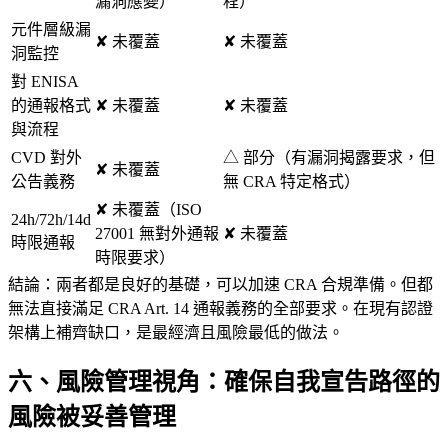
漏洞應變）
程）
元件層級漏
✘ 未覆蓋
✘ 未覆蓋
洞監控
對 ENISA
的通報格式
✘ 未覆蓋
✘ 未覆蓋
與流程
CVD 對外
△ 部分（有漏洞揭露要求，但
✘ 未覆蓋
公告義務
無 CRA 特定格式）
✘ 未覆蓋（ISO
24h/72h/14d
27001 無對外通報
✘ 未覆蓋
時限通報
時限要求）
結論：兩者都是良好的基礎，可以加速 CRA 合規準備。但都
無法直接滿足 CRA Art. 14 通報義務的全部要求。在現有認證
架構上補齊缺口，是最經濟且風險最低的做法。
六、風險管理視角：確保自我宣告路徑的
風險被妥善管理