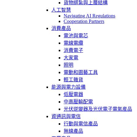
貨物綁紮與上層結構
人工智慧
Navigating AI Regulations
Cooperation Partners
消費產品
電池與電芯
電線電纜
消費電子
大家電
照明
電動和園藝工具
輕工雜貨
能源與電力設備
低壓電器
中高壓輸配電
光伏逆變器及光伏電子電氣産品
資通訊與電信
行動與電信產品
無線產品