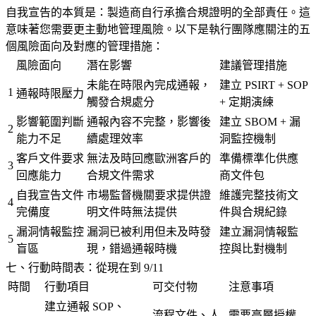
自我宣告的本質是：製造商自行承擔合規證明的全部責任。這
意味著您需要更主動地管理風險。以下是執行團隊應關注的五
個風險面向及對應的管理措施：
風險面向
潛在影響
建議管理措施
未能在時限內完成通報，
建立 PSIRT + SOP
1
通報時限壓力
觸發合規處分
+ 定期演練
影響範圍判斷
通報內容不完整，影響後
建立 SBOM + 漏
2
能力不足
續處理效率
洞監控機制
客戶文件要求
無法及時回應歐洲客戶的
準備標準化供應
3
回應能力
合規文件需求
商文件包
自我宣告文件
市場監督機關要求提供證
維護完整技術文
4
完備度
明文件時無法提供
件與合規紀錄
漏洞情報監控
漏洞已被利用但未及時發
建立漏洞情報監
5
盲區
現，錯過通報時機
控與比對機制
七、行動時間表：從現在到 9/11
時間
行動項目
可交付物
注意事項
建立通報 SOP、
流程文件、人
需要高層授權