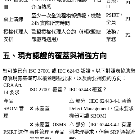
合規 /
P1
IT
冊
介面熟悉
PSIRT /
至少一次全流程模擬通報，檢驗
P1
桌上演練
全員
24h 實際所需時間
授權代理人
歐盟授權代理人合約（非歐盟總
法務 /
P2
安排
部廠商適用）
業務
五、現有認證的覆蓋與補強方向
您可能已有 ISO 27001 或 IEC 62443 認證。以下對照表協助您
瞭解現有基礎可以覆蓋哪些要求，以及需要補強的方向：
CRA Art.
ISO 27001 覆蓋？
IEC 62443 覆蓋？
14 要求
產品
△ 部分（IEC 62443-4-1 涵蓋
SBOM 管
✘ 未覆蓋
Defect Management，但未要求
理
機器可讀 SBOM）
✘ 未覆蓋（ISMS
△ 部分（IEC 62443-4-1 有漏
PSIRT 運作
事件管理 ≠ 產品
洞處理要求，但無 SRP 通報流