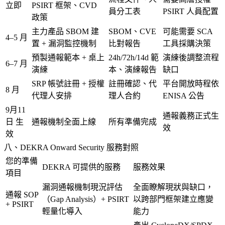
立即
PSIRT 框架、CVD
員分工表
PSIRT 人員配置
政策
主力產品 SBOM 建
SBOM、CVE
可能需要 SCA
4–5 月
置 + 漏洞監控機制
比對報告
工具採購決策
預製通報範本 + 桌上
24h/72h/14d 範
演練後調整流程
6–7 月
演練
本、演練報告
缺口
SRP 帳號註冊 + 授權
註冊確認、代
平台開放時程依
8 月
代理人安排
理人合約
ENISA 公告
9月11
通報義務正式生
日 生
通報機制全面上線
所有準備完成
效
效
八、DEKRA Onward Security 服務對照
您的準備
DEKRA 可提供的服務
服務效果
項目
漏洞通報機制現況評估
全面瞭解現狀與缺口，
通報 SOP
（Gap Analysis）+ PSIRT
以跨部門框架建立應變
+ PSIRT
輕量化導入
能力