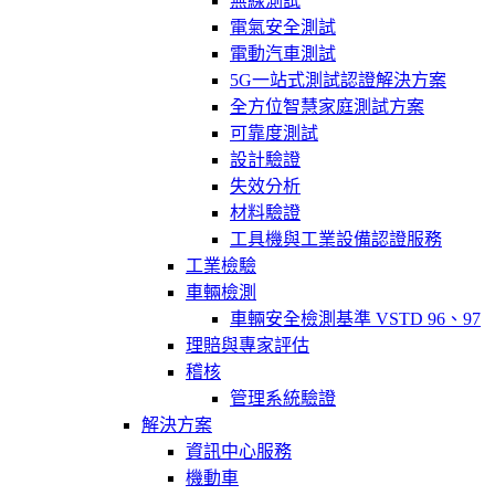
無線測試
電氣安全測試
電動汽車測試
5G一站式測試認證解決方案
全方位智慧家庭測試方案
可靠度測試
設計驗證
失效分析
材料驗證
工具機與工業設備認證服務
工業檢驗
車輛檢測
車輛安全檢測基準 VSTD 96、97
理賠與專家評估
稽核
管理系統驗證
解決方案
資訊中心服務
機動車