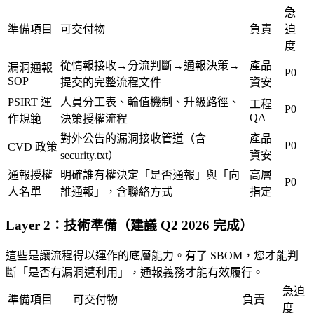
急
準備項目
可交付物
負責
迫
度
從情報接收→分流判斷→通報決策→
產品
漏洞通報
P0
SOP
提交的完整流程文件
資安
PSIRT 運
人員分工表、輪值機制、升級路徑、
工程 +
P0
QA
作規範
決策授權流程
對外公告的漏洞接收管道（含
產品
P0
CVD 政策
security.txt）
資安
通報授權
明確誰有權決定「是否通報」與「向
高層
P0
人名單
誰通報」，含聯絡方式
指定
Layer 2：技術準備（建議 Q2 2026 完成）
這些是讓流程得以運作的底層能力。有了 SBOM，您才能判
斷「是否有漏洞遭利用」，通報義務才能有效履行。
急迫
準備項目
可交付物
負責
度