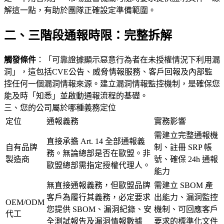
解這一點，有助於團隊正確設定準備範圍。
二、三階段通報時限：完整拆解
觸發條件
：「可靠證據顯示惡意行為者在未授權情況下利用漏
洞」，這包括CVE公告、威脅情報服務、客戶回報及內部監
控任何一個漏洞情報來源。建立漏洞情報監控機制，是確保您
能及時「知悉」並啟動通報流程的基礎。
三、您的公司屬於哪種義務定位
定位
通報義務
實務影響
需建立完整通報機
直接承擔 Art. 14 全部通報義
自有品牌
制、註冊 SRP 帳
務。無論總部是否在歐盟。非
製造商
號、確保 24h 通報
歐盟總部需指定授權代理人。
能力
無直接通報義務，但歐盟品牌
需建立 SBOM 產
客戶為履行其義務，必定要求
出能力、漏洞監控
OEM/ODM
您提供 SBOM、漏洞紀錄、安
機制、可回應客戶
代工
全測試報告及漏洞情報數據
要求的標準化文件